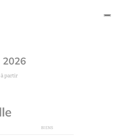
t 2026
 à partir
lle
BIENS