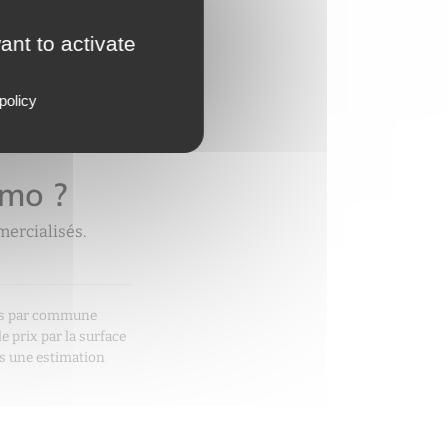
levé pour un
ant to activate
policy
lus abordable
mmo ?
ercialisés.
pés par commune
e prix par la surface
pas une estimation