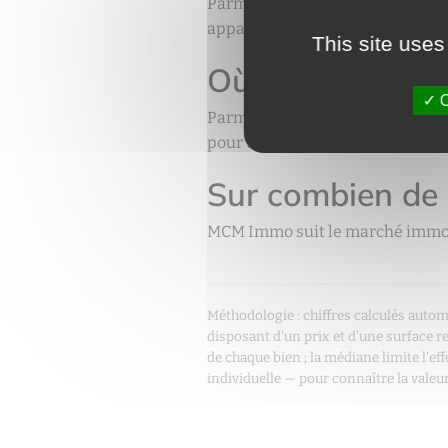
Parmi les communes suivies par 
appartement, à environ 9 250 €/
This site uses
Où l'immobilier e
O
Parmi les communes suivies par 
pour un appartement, à environ 
Sur combien de
MCM Immo suit le marché immobi
Méthodologie : chiffres calculés au
disposant d'un prix et d'une surface re
de chaque bien ; la médiane limite l'ef
individuelle — pour connaître la val