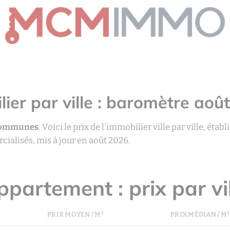
lier par ville : baromètre aoû
communes
. Voici le prix de l'immobilier ville par ville, établi
alisés, mis à jour en août 2026.
partement : prix par vi
PRIX MOYEN / M²
PRIX MÉDIAN / M²