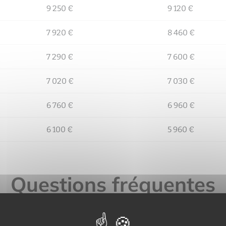
9 250 €
9 120 €
7 920 €
8 460 €
7 290 €
7 600 €
7 020 €
7 030 €
6 760 €
6 960 €
6 100 €
5 960 €
Questions fréquentes
une l'immobilier est-il le plu