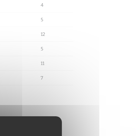
4
5
12
5
11
7
s cher ?