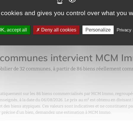
MCM Immo, Paris 20Eme Arr. affiche le prix au m² le plus é
m².
 cookies and gives you control over what you w
st-il le moins cher ?
K, accept all
Deny all cookies
Personalize
Privacy 
MCM Immo, Le Pre-Saint-Gervais affiche le prix au m² le p
6 100 €/m².
 communes intervient MCM I
lier de 32 communes, à partir de 86 biens réellement comm
tomatiquement sur les 86 biens commercialisés par MCM Immo, regrou
nseignés, à la date du 06/08/2026. Le prix au m² est obtenu en divisant l
fet des biens atypiques. Ces valeurs sont indicatives et ne constituent 
eur précise d'un bien, demandez une estimation à MCM Immo.