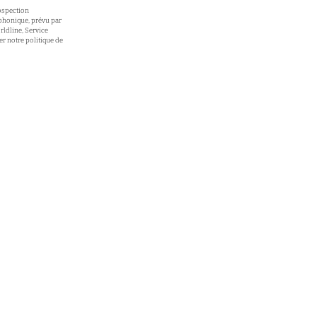
ospection
éphonique, prévu par
rldline, Service
er notre politique de