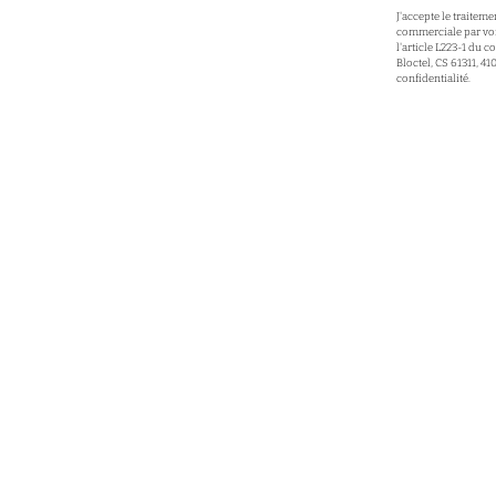
J'accepte le traite
commerciale par voi
l'article L223-1 du 
Bloctel, CS 61311, 4
confidentialité.