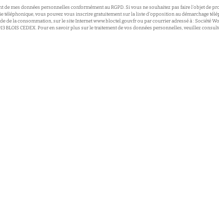
ment de mes données personnelles conformément au RGPD. Si vous ne souhaitez pas faire l'objet de pr
e téléphonique, vous pouvez vous inscrire gratuitement sur la liste d'opposition au démarchage tél
code de la consommation, sur le site Internet
www.bloctel.gouv.fr
ou par courrier adressé à : Société Wo
1013 BLOIS CEDEX. Pour en savoir plus sur le traitement de vos données personnelles, veuillez consult