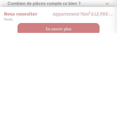
Combien de pièces compte ce bien ?
2
Nous consulter
Appartement 76m
à LE PRE-SAINT-GERVAIS
Vendu
À quel étage se situe ce bien ?
En savoir plus
Quel est le coût énergétique annuel estimé ?
Comment visiter ce bien ?
MCM IMMO
10 Rue DAVIEL
75013 Paris