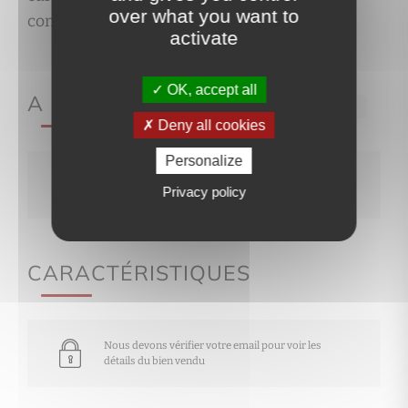
over what you want to
contactez-nous pour une visite.
activate
OK, accept all
A PROPOS DE
Ref.1800
Deny all cookies
Personalize
Nous devons vérifier votre email pour voir les
Privacy policy
détails du bien vendu
CARACTÉRISTIQUES
Nous devons vérifier votre email pour voir les
détails du bien vendu