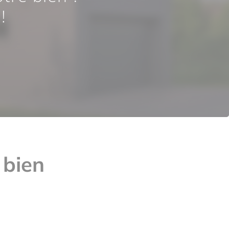
!
 bien