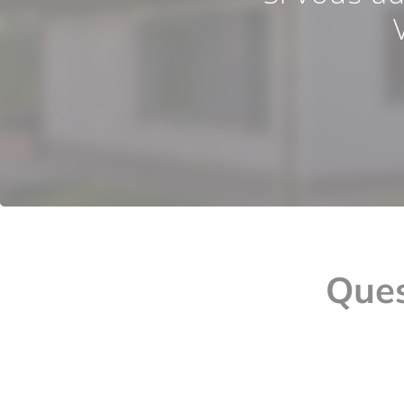
Ques
Où se situe cet apparteme