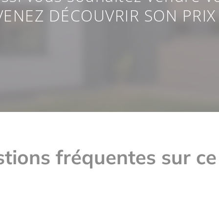
VENEZ DÉCOUVRIR SON PRIX 
tions fréquentes sur ce
nt et qu'y a-t-il à proximité ?