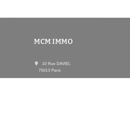
MCM IMMO
10 Rue DAVIEL
75013 Paris
Contactez-nous
Afficher le téléphone