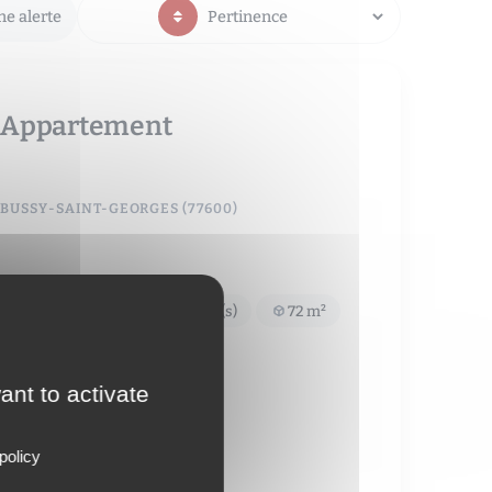
ne alerte
Appartement
BUSSY-SAINT-GEORGES (77600)
3 pièce(s)
2 chambre(s)
72 m²
Nous consulter
ant to activate
policy