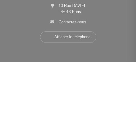
10 Rue DAVIEL
75013 Paris
Contactez-nous
Afficher le téléphone
Navigation
•
•
•
Mentions légales
Politique de confidentialité
Politique de cookies
•
•
Déclaration d'accessibilité
Barème des honoraires
Analyse des performances