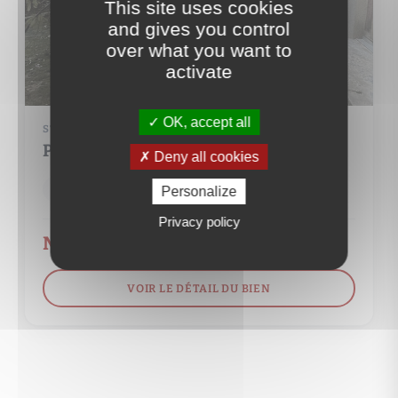
This site uses cookies
and gives you control
over what you want to
activate
OK, accept all
STUDIO
PARIS 17EME ARR. (75017)
Deny all cookies
1 pièce(s)
23 m²
Personalize
Privacy policy
Nous consulter
VOIR LE DÉTAIL DU BIEN