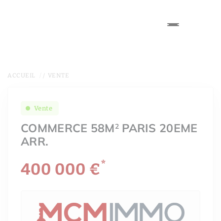
ACCUEIL
VENTE
Vente
COMMERCE 58M
PARIS 20EME
2
ARR.
*
400 000 €