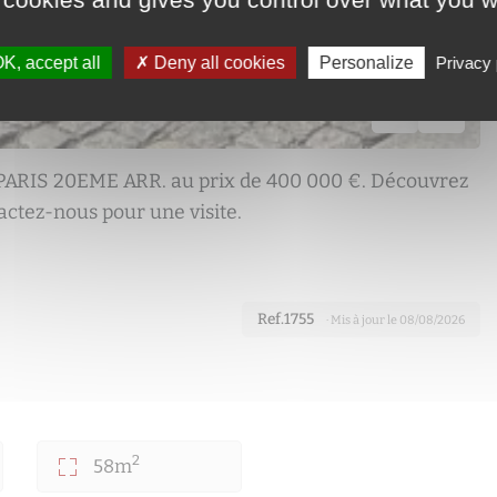
K, accept all
Deny all cookies
Personalize
Privacy 
ARIS 20EME ARR. au prix de 400 000 €. Découvrez
actez-nous pour une visite.
Ref.1755
· Mis à jour le 08/08/2026
2
58m