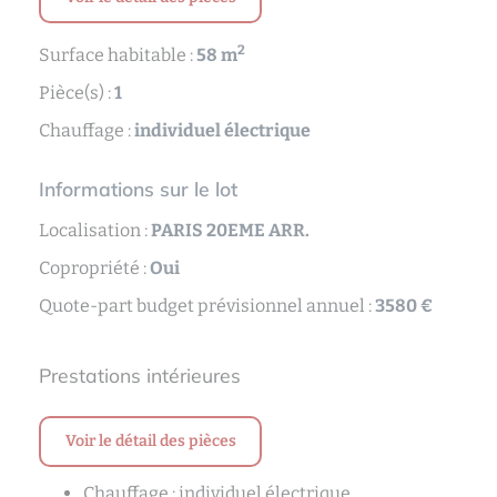
2
Surface habitable :
58 m
Pièce(s) :
1
Chauffage :
individuel électrique
Informations sur le lot
Localisation :
PARIS 20EME ARR.
Copropriété :
Oui
Quote-part budget prévisionnel annuel :
3580 €
Prestations intérieures
Voir le détail des pièces
Chauffage : individuel électrique