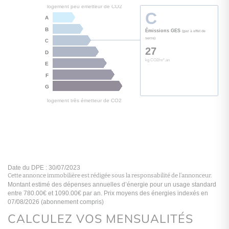
Cette annonce immobilière est rédigée sous la responsabilité de l’annonceur.
logement extrêmement performant
G
CALCULEZ VOS MENSUALITÉS
A