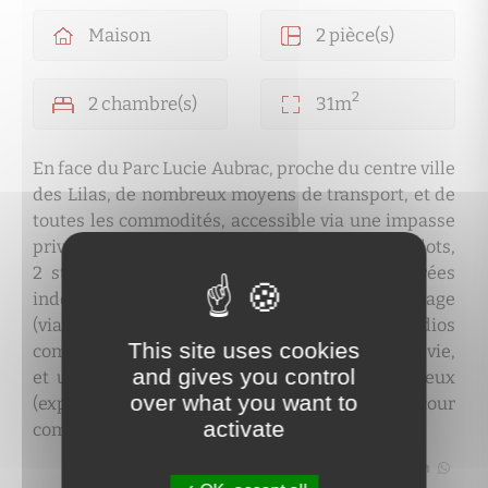
Maison
2 pièce(s)
2
2 chambre(s)
31m
En face du Parc Lucie Aubrac, proche du centre ville
des Lilas, de nombreux moyens de transport, et de
toutes les commodités, accessible via une impasse
privative, au sein d'une petite copropriété de 3 lots,
2 studios situés dans un seul bâti avec entrées
indépendantes. Au rez de chaussée et au 1er étage
(via un escalier privatif et un petit balcon), 2 studios
This site uses cookies
comprenant une cuisine équipée, une pièce de vie,
and gives you control
et une salle d'eau avec WC. Au calme, lumineux
over what you want to
(exposé SUD-EST), et sans vis à vis. Une cour
activate
commune et 2 caves complètent ces biens.
Partager