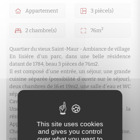
Appartement
3 pièce(s)
2
2 chambre(s)
76m
Quartier du vieux Saint-Maur - Ambiance de village
En lisière d'un parc, dans une belle résidence
datant de 1784, beau 3 pièces de 76m2.
Il est composé d'une entrée, un séjour, une grande
cuisine séparée (possibilité d'ouvrir sur le séjour),
deux chambres de 16 et 19m2, une salle d'eau et WC
séparés.
Cave en sous-sol.
Une pièce avec Velux au dernier étage de la
résidence complète ce bien
This site uses cookies
Appartement très calme.
and gives you control
Charme de l'ancien, moulure, parquet d'origine,
over what you want to
poutres et pierres apparentes.