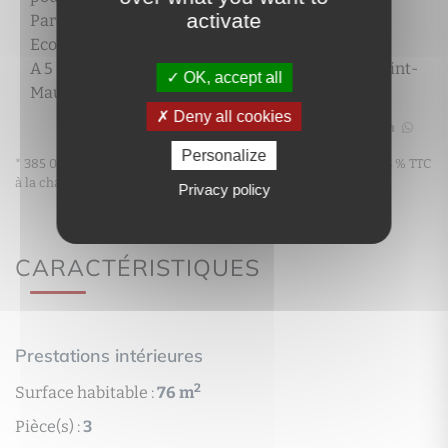
activate
Parc et marché au pied de l'immeuble.
Ecoles publiques et privées à proximité.
A 5 min du bord de Marne et 10 min du RER A Saint-
OK, accept all
Maur - Créteil.
Deny all cookies
Partager
Personalize
* 385 000 € honoraires exclus - Honoraires maximums de 3.64 % TTC
à la charge de l'acquéreur
Privacy policy
CARACTÉRISTIQUES
Prestations intérieures
2
Surface habitable :
76 m
Pièce(s) :
3