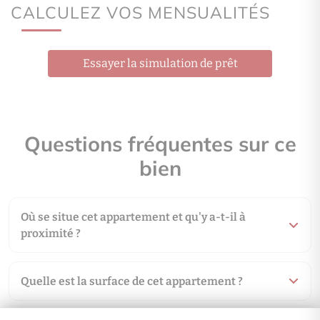
F
CALCULEZ VOS MENSUALITÉS
A
B
Consommation
(énergi
C
408
Essayer la simulation de prêt
D
kWh/m².an
E
Emissions
(énergie prima
91
F
G
kWh/m².an
Questions fréquentes sur ce
logement extrêmement peu performant
bien
logement peu émetteur de CO2
F
A
B
Où se situe cet appartement et qu'y a-t-il à
Émissions GES
(gaz à e
serre)
C
proximité ?
91
D
kg CO2/m².an
E
Quelle est la surface de cet appartement ?
F
G