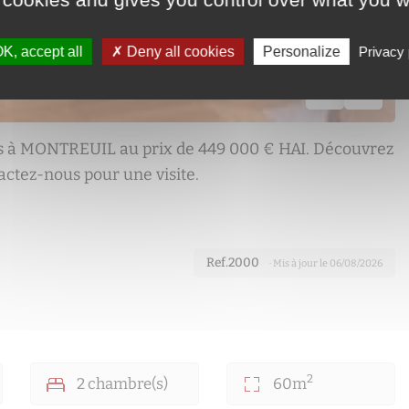
K, accept all
Deny all cookies
Personalize
Privacy 
 à MONTREUIL au prix de 449 000 € HAI. Découvrez
actez-nous pour une visite.
Ref.2000
· Mis à jour le 06/08/2026
2
2 chambre(s)
60m