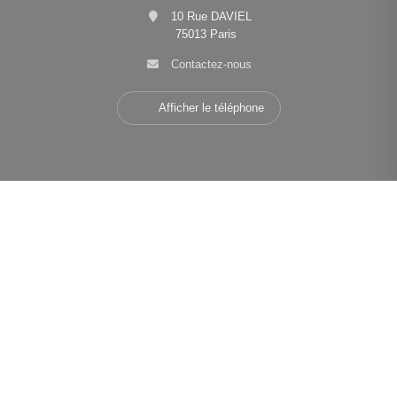
10 Rue DAVIEL
75013 Paris
Contactez-nous
Afficher le téléphone
Navigation
•
•
•
Mentions légales
Politique de confidentialité
Politique de cookies
•
•
Déclaration d'accessibilité
Barème des honoraires
Analyse des performances