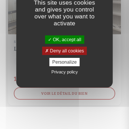
This site uses cookies
and gives you control
over what you want to
activate
OK, accept all
STUDIO
LES LILAS (93260)
Deny all cookies
1 pièce(s)
15 m²
Personalize
Privacy policy
130 000 €
VOIR LE DÉTAIL DU BIEN