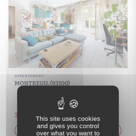
APPARTEMENT
MONTREUIL (93100)
2 pièce(s)
1 chambre(s)
44 m²
345 000 €
This site uses cookies
and gives you control
VOIR LE DÉTAIL DU BIEN
over what you want to