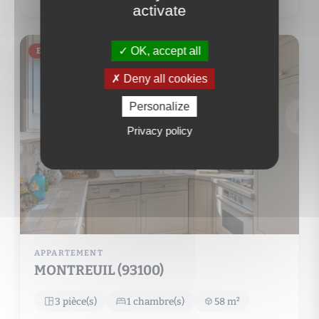
activate
OK, accept all
EXCLUSIVITÉ
Deny all cookies
Personalize
Privacy policy
APPARTEMENT
MONTREUIL (93100)
3 pièce(s)
1 chambre(s)
58 m²