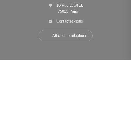
10 Rue DAVIEL
75013 Paris
Contactez-nous
Afficher le téléphone
Navigation
•
•
•
Mentions légales
Politique de confidentialité
Politique de cookies
•
•
Déclaration d'accessibilité
Barème des honoraires
Analyse des performances