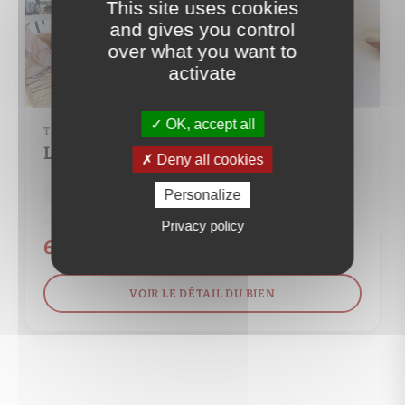
This site uses cookies
and gives you control
over what you want to
activate
OK, accept all
TRIPLEX
LE PRE-SAINT-GERVAIS (93310)
Deny all cookies
5 pièce(s)
3 chambre(s)
131 m²
Personalize
Privacy policy
645 000 €
VOIR LE DÉTAIL DU BIEN