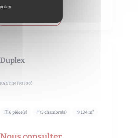
policy
VOIR LE DÉTAIL DU BIEN
Duplex
PANTIN (93500)
6 pièce(s)
5 chambre(s)
134 m²
Nous consulter