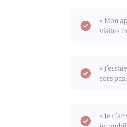
« Mon ap
visites i
« J’essa
sors pas.
« Je n’ar
immobili