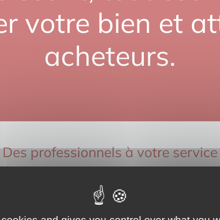
er votre bien et att
acheteurs.
Des professionnels à votre service
onnaissons votr
 cookies and gives you control over what you w