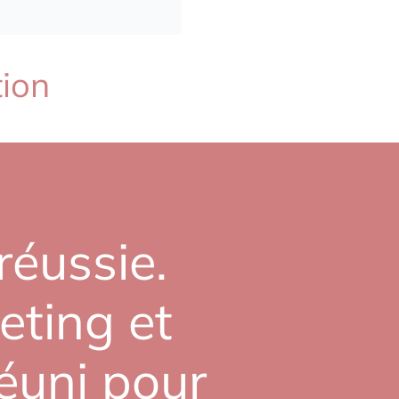
tion
réussie.
eting et
réuni pour