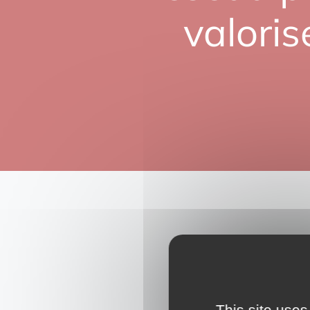
valoris
Nous c
This site uses