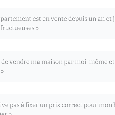
partement est en vente depuis un an et j’
nfructueuses »
ie de vendre ma maison par moi-même et 
 »
rive pas à fixer un prix correct pour mon 
er »