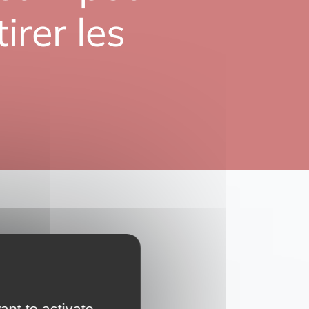
irer les
e ville
ant to activate