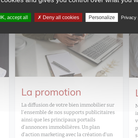
K, accept all
Deny all cookies
Personalize
Privacy 
La promotion
La diffusion de votre bien immobilier sur
N
l'ensemble de nos supports publicitaires
i
ainsi que les principaux portails
v
d'annonces immobilières. Un plan
p
d'action marketing avec la création d'un
s