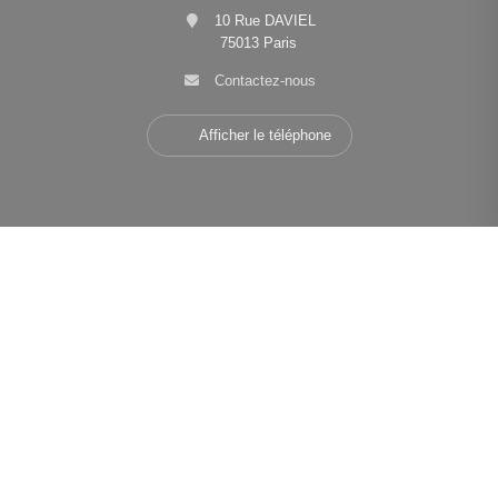
10 Rue DAVIEL
75013 Paris
Contactez-nous
Afficher le téléphone
Navigation
•
•
•
Mentions légales
Politique de confidentialité
Politique de cookies
•
•
Déclaration d'accessibilité
Barème des honoraires
Analyse des performances