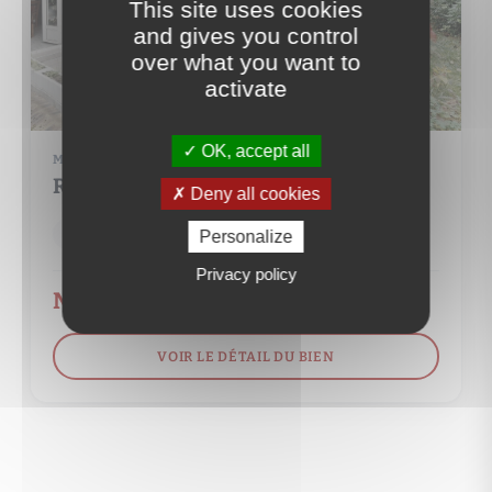
This site uses cookies
and gives you control
over what you want to
activate
OK, accept all
MAISON
ROMAINVILLE (93230)
Deny all cookies
6 pièce(s)
4 chambre(s)
150 m²
Personalize
Privacy policy
Nous consulter
VOIR LE DÉTAIL DU BIEN