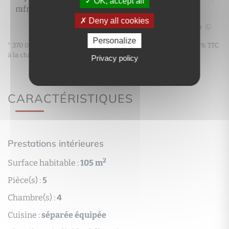
OK, accept all
rafraichissement à prévoir. A visiter!
Deny all cookies
Partager
Personalize
* 370 000 € honoraires exclus - Honoraires maximums de 5.41 % TTC
à la charge de l'acquéreur
Privacy policy
CARACTÉRISTIQUES
Prestations intérieures
2
Surface habitable :
105 m
Pièce(s) :
5
Chambre(s) :
4
Cuisine :
séparée équipée