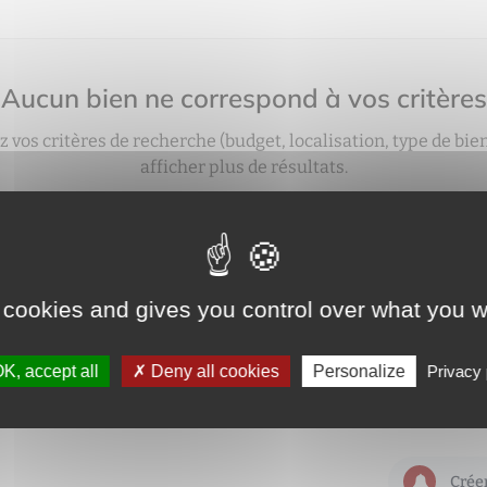
Aucun bien ne correspond à vos critères
z vos critères de recherche (budget, localisation, type de bie
afficher plus de résultats.
vez aussi créer une alerte e‑mail : nous vous préviendrons 
bien correspondant à votre recherche sera mis en ligne.
créer une alerte
 cookies and gives you control over what you w
K, accept all
Deny all cookies
Personalize
Privacy 
Créer