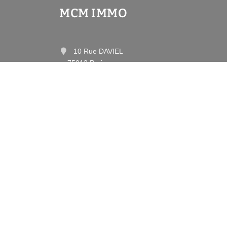
MCM IMMO
10 Rue DAVIEL
75013 Paris
Contactez-nous
Afficher le téléphone
•
Mentions légales
Politique de con