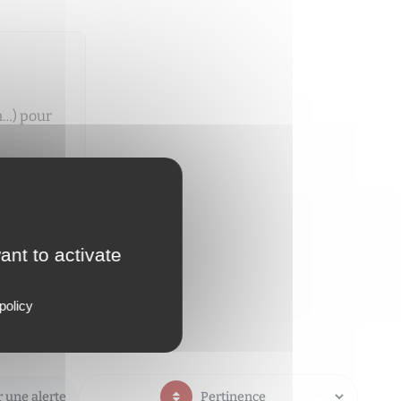
n…) pour
dès qu'un
ant to activate
policy
 une alerte