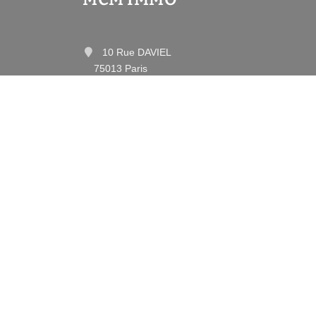
10 Rue DAVIEL
75013 Paris
Contactez-nous
Afficher le téléphone
•
Mentions légales
Politique de con