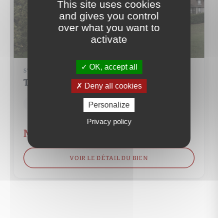
This site uses cookies
and gives you control
over what you want to
activate
OK, accept all
STUDIO
TROUVILLE-SUR-MER (14360)
Deny all cookies
1 pièce(s)
27 m²
Personalize
Privacy policy
Nous consulter
VOIR LE DÉTAIL DU BIEN