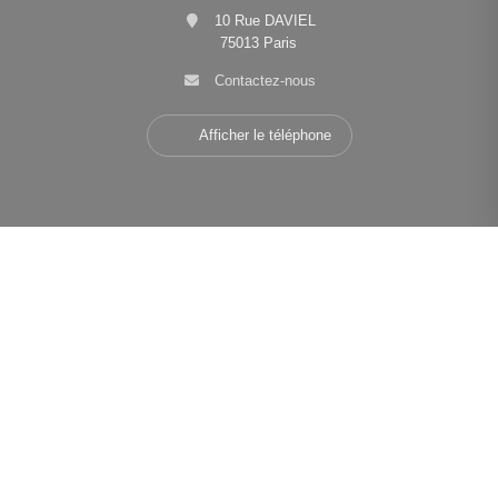
10 Rue DAVIEL
75013 Paris
Contactez-nous
Afficher le téléphone
Navigation
•
•
•
Mentions légales
Politique de confidentialité
Politique de cookies
•
•
Déclaration d'accessibilité
Barème des honoraires
Analyse des performances