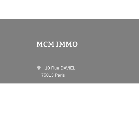
MCM IMMO
10 Rue DAVIEL
75013 Paris
Contactez-nous
Afficher le téléphone